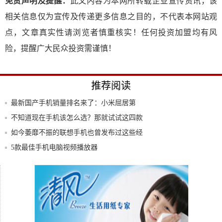
免责声明及提醒：
此文内容为本网所转载企业宣传资讯，该
相关信息仅为宣传及传递更多信息之目的，不代表本网站观
点，文章真实性请浏览者慎重核实！任何投资加盟均有风
险，提醒广大民众投资需谨慎！
推荐阅读
最新国产手机销量排名来了：小米屈居第
五，华为
不知道现在手机该怎么选？那就试试这四款
旗舰吧
如今萎靡不振的联想手机也曾发布过这些经
典的手
5款最佳手机电脑视频播放器
魅族16T性价比很高吗？抢不到也没关系，
这款
苹果用户专属手机壁纸，专属肾图