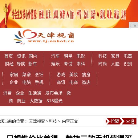
广告
首页
资讯
国内
汽车
明星
电影
科技
家具
电器
财经
导购
新车
娱乐
考试
本科
时尚
人脸
识别
家居
菜谱
烹饪
游戏
美妆
瘦身
企业
电脑
手机
商讯
电商
微店
消费
企业
生活通
发布会场
微
商
商业
大数据
315爆光
您当前的位置 ：
天津视窗
>
科技
> 内容正文