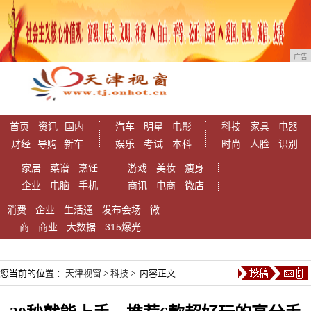
广告
首页
资讯
国内
汽车
明星
电影
科技
家具
电器
财经
导购
新车
娱乐
考试
本科
时尚
人脸
识别
家居
菜谱
烹饪
游戏
美妆
瘦身
企业
电脑
手机
商讯
电商
微店
消费
企业
生活通
发布会场
微
商
商业
大数据
315爆光
您当前的位置 ：
天津视窗
>
科技
> 内容正文