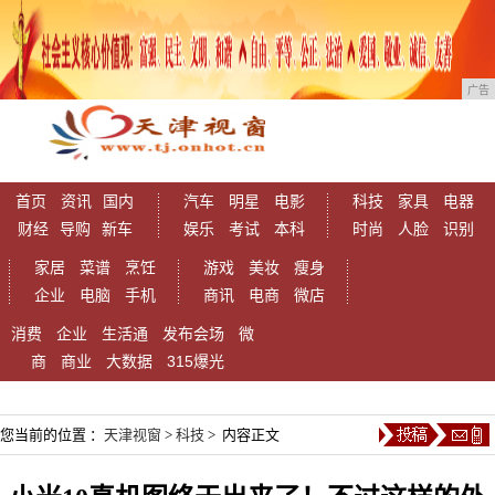
广告
首页
资讯
国内
汽车
明星
电影
科技
家具
电器
财经
导购
新车
娱乐
考试
本科
时尚
人脸
识别
家居
菜谱
烹饪
游戏
美妆
瘦身
企业
电脑
手机
商讯
电商
微店
消费
企业
生活通
发布会场
微
商
商业
大数据
315爆光
您当前的位置 ：
天津视窗
>
科技
> 内容正文