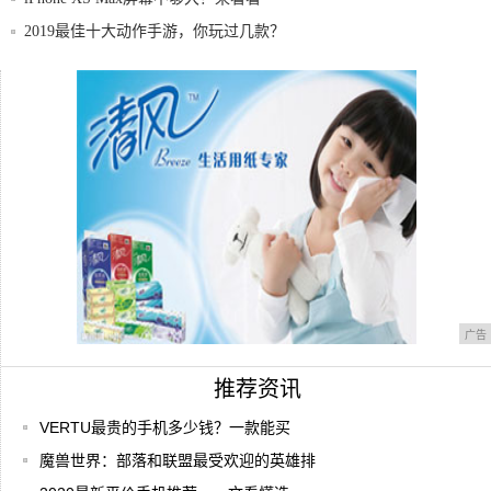
2019最佳十大动作手游，你玩过几款？
2000元档手机怎么选？这几部手机入手哪一
台
厉害了金立，7.5寸超大全面屏手机曝光，
搭载
广告
推荐资讯
VERTU最贵的手机多少钱？一款能买
魔兽世界：部落和联盟最受欢迎的英雄排