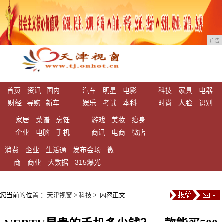
广告
首页
资讯
国内
汽车
明星
电影
科技
家具
电器
财经
导购
新车
娱乐
考试
本科
时尚
人脸
识别
家居
菜谱
烹饪
游戏
美妆
瘦身
企业
电脑
手机
商讯
电商
微店
消费
企业
生活通
发布会场
微
商
商业
大数据
315爆光
您当前的位置 ：
天津视窗
>
科技
> 内容正文