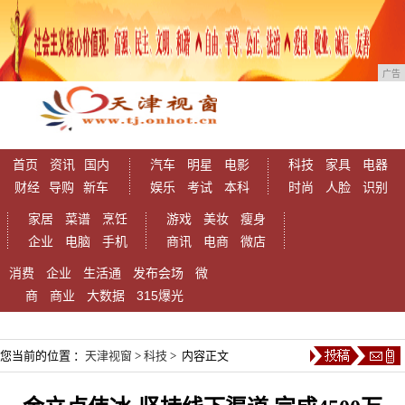
广告
首页
资讯
国内
汽车
明星
电影
科技
家具
电器
财经
导购
新车
娱乐
考试
本科
时尚
人脸
识别
家居
菜谱
烹饪
游戏
美妆
瘦身
企业
电脑
手机
商讯
电商
微店
消费
企业
生活通
发布会场
微
商
商业
大数据
315爆光
您当前的位置 ：
天津视窗
>
科技
> 内容正文