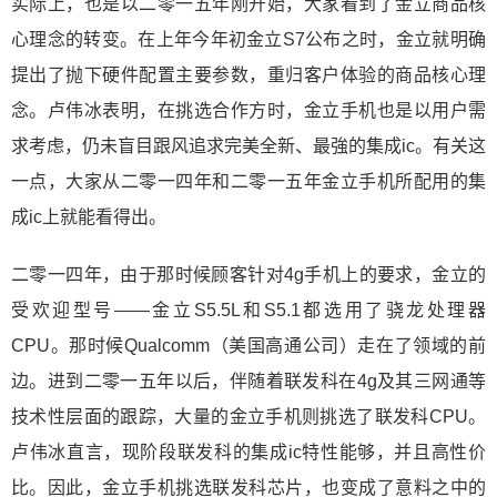
实际上，也是以二零一五年刚开始，大家看到了金立商品核
心理念的转变。在上年今年初金立S7公布之时，金立就明确
提出了抛下硬件配置主要参数，重归客户体验的商品核心理
念。卢伟冰表明，在挑选合作方时，金立手机也是以用户需
求考虑，仍未盲目跟风追求完美全新、最強的集成ic。有关这
一点，大家从二零一四年和二零一五年金立手机所配用的集
成ic上就能看得出。
二零一四年，由于那时候顾客针对4g手机上的要求，金立的
受欢迎型号——金立S5.5L和S5.1都选用了骁龙处理器
CPU。那时候Qualcomm（美国高通公司）走在了领域的前
边。进到二零一五年以后，伴随着联发科在4g及其三网通等
技术性层面的跟踪，大量的金立手机则挑选了联发科CPU。
卢伟冰直言，现阶段联发科的集成ic特性能够，并且高性价
比。因此，金立手机挑选联发科芯片，也变成了意料之中的