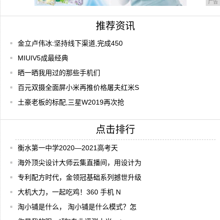
广告
推荐资讯
金立卢伟冰:坚持线下渠道,完成450
MIUIV5成最经典
晒一晒我用过的那些手机们
百元双摄全面屏小米再推价格屠夫红米S
土豪老板的标配,三星W2019再次抢
点击排行
衡水第一中学2020—2021高考天
海外顶尖设计大师云集直播间，用设计为
专利配方时代，金领冠基础系列撼世升级
大机大力，一起吃鸡！360 手机 N
淘小铺是什么， 淘小铺是什么模式？怎