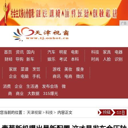
广告
首页
资讯
国内
汽车
明星
电影
科技
家具
电器
财经
导购
新车
娱乐
考试
本科
时尚
人脸
识别
家居
菜谱
烹饪
游戏
美妆
瘦身
企业
电脑
手机
商讯
电商
微店
消费
企业
生活通
发布会场
微
商
商业
大数据
315爆光
您当前的位置 ：
天津视窗
>
科技
> 内容正文