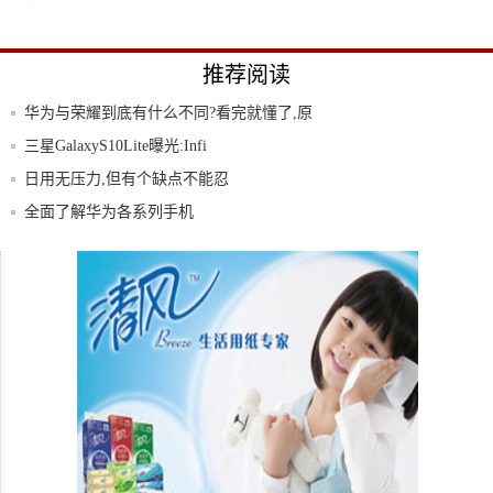
推荐阅读
华为与荣耀到底有什么不同?看完就懂了,原
来两
三星GalaxyS10Lite曝光:Infi
日用无压力,但有个缺点不能忍
全面了解华为各系列手机
冒死曝光小米手机新品:小屏米猴造型,萌萌
哒!
荣耀Play4用上天玑800处理器:7nmA