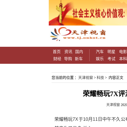
首页
资讯
国内
汽车
明星
电影
财经
导购
新车
娱乐
考试
本科
您当前的位置 ：
天津视窗
>
科技
> 内容正文
荣耀畅玩7X评
天津视窗
2020
荣耀畅玩7X于10月11日中午不