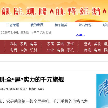
王者荣耀
我的世界
和平精英
炉石传说
球
2026年8月6日
星期四
丙午年 六月廿四
科技
家具
电器
家居
菜谱
烹饪
游戏
美妆
瘦
时尚
人脸
识别
企业
电脑
手机
商讯
电商
微
测:全“屏”实力的千元旗舰
-09-21 08:04:02
来源：
阅读：1443
久公布，它是荣誉第一款全屏手机。千元手机的价格也为