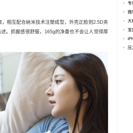
专
微
大
案，相互配合纳米技术注塑成型，外壳正脸则2.5D夹
宝
述。抓握感很舒服，165g的净重也不会让人觉得厚
i
压