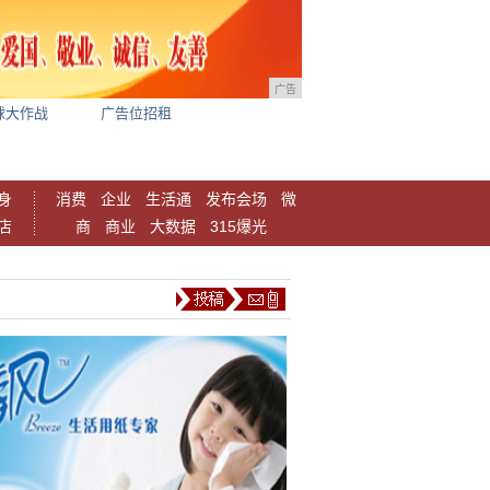
广告
球大作战
广告位招租
身
消费
企业
生活通
发布会场
微
店
商
商业
大数据
315爆光