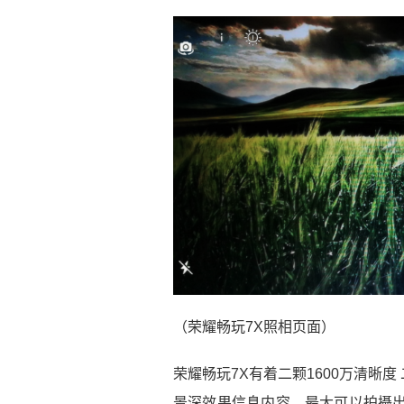
（荣耀畅玩7X照相页面）
荣耀畅玩7X有着二颗1600万清晰
景深效果信息内容，最大可以拍攝出