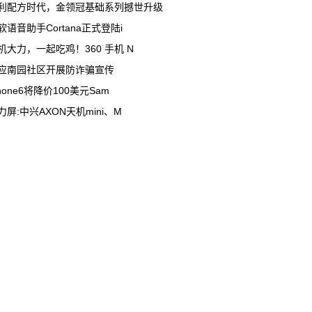
利配方时代，金领冠基础系列撼世升级
软语音助手Cortana正式登陆i
机大力，一起吃鸡！360 手机 N
应南园社区开展防诈骗宣传
Phone6将降价100美元Sam
力屏:中兴AXON天机mini、M