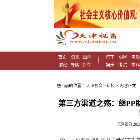
首页
资讯
国内
汽车
明星
电影
财经
导购
新车
娱乐
考试
本科
您当前的位置 ：
天津视窗
>
科技
> 内容正文
第三方渠道之殇：继PP
天津视窗
2021