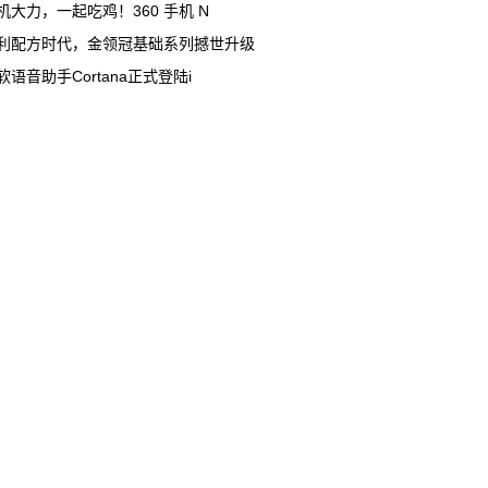
机大力，一起吃鸡！360 手机 N
利配方时代，金领冠基础系列撼世升级
软语音助手Cortana正式登陆i