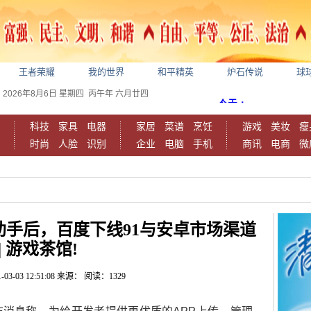
王者荣耀
我的世界
和平精英
炉石传说
球
2026年8月6日
星期四
丙午年 六月廿四
科技
家具
电器
家居
菜谱
烹饪
游戏
美妆
瘦
时尚
人脸
识别
企业
电脑
手机
商讯
电商
微
助手后，百度下线91与安卓市场渠道
| 游戏茶馆!
-03-03 12:51:08
来源：
阅读：1329