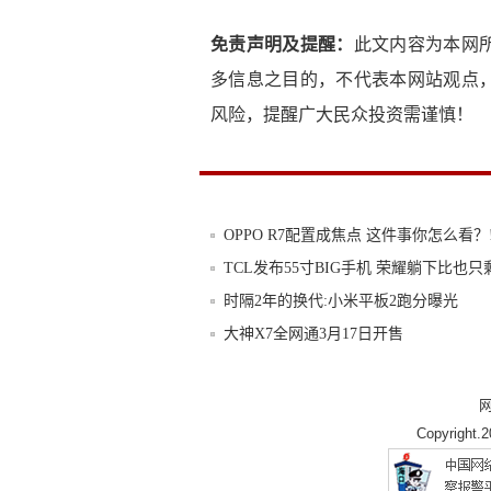
免责声明及提醒：
此文内容为本网
多信息之目的，不代表本网站观点
风险，提醒广大民众投资需谨慎！
OPPO R7配置成焦点 这件事你怎么看？
TCL发布55寸BIG手机 荣耀躺下比也只
时隔2年的换代:小米平板2跑分曝光
大神X7全网通3月17日开售
厉害了!TCL折叠屏手机大曝光:上下折
世界最薄手机金立ELIFES7亮相工信部
Copyright.