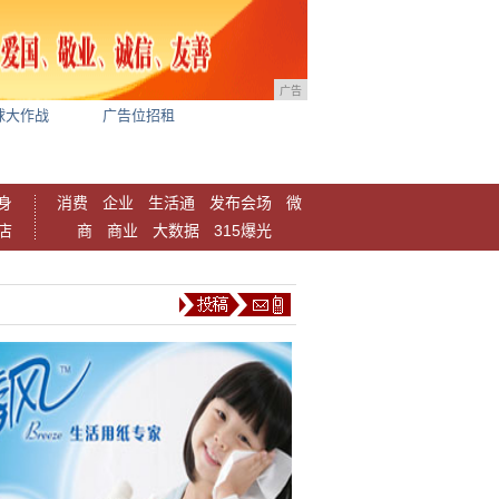
广告
球大作战
广告位招租
身
消费
企业
生活通
发布会场
微
店
商
商业
大数据
315爆光