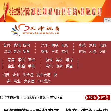
广告
首页
资讯
国内
汽车
明星
电影
科技
家具
电器
财经
导购
新车
娱乐
考试
本科
时尚
人脸
识别
家居
菜谱
烹饪
游戏
美妆
瘦身
企业
电脑
手机
商讯
电商
微店
消费
企业
生活通
发布会场
微
商
商业
大数据
315爆光
您当前的位置 ：
天津视窗
>
商讯
> 内容正文