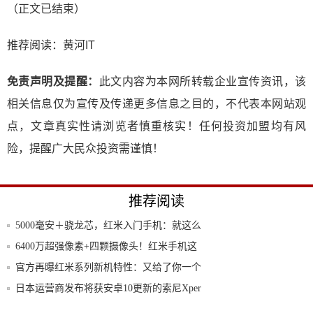
（正文已结束）
推荐阅读：
黄河IT
免责声明及提醒：
此文内容为本网所转载企业宣传资讯，该
相关信息仅为宣传及传递更多信息之目的，不代表本网站观
点，文章真实性请浏览者慎重核实！任何投资加盟均有风
险，提醒广大民众投资需谨慎！
推荐阅读
5000毫安＋骁龙芯，红米入门手机：就这么
良
6400万超强像素+四颗摄像头！红米手机这
次
官方再曝红米系列新机特性：又给了你一个
熬夜的
日本运营商发布将获安卓10更新的索尼Xper
爱玩手游，游戏手机怎么挑?2019年Top1