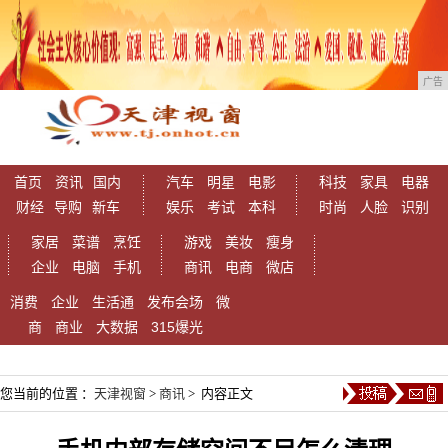
广告
首页
资讯
国内
汽车
明星
电影
科技
家具
电器
财经
导购
新车
娱乐
考试
本科
时尚
人脸
识别
家居
菜谱
烹饪
游戏
美妆
瘦身
企业
电脑
手机
商讯
电商
微店
消费
企业
生活通
发布会场
微
商
商业
大数据
315爆光
您当前的位置 ：
天津视窗
>
商讯
> 内容正文