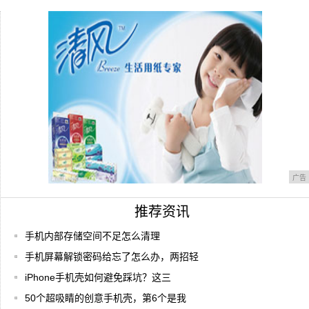
让我们前看看2019年各大手机厂商即将上市
的
手机进水第一时间该怎么处理？大部分人都
做错了
广告
推荐资讯
手机内部存储空间不足怎么清理
手机屏幕解锁密码给忘了怎么办，两招轻
iPhone手机壳如何避免踩坑？这三
50个超吸睛的创意手机壳，第6个是我