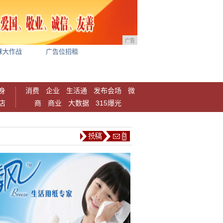
广告
球大作战
广告位招租
身
消费
企业
生活通
发布会场
微
店
商
商业
大数据
315爆光