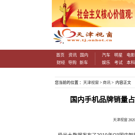
首页
资讯
国内
汽车
明星
电影
财经
导购
新车
娱乐
考试
本科
您当前的位置 ：
天津视窗
>
商讯
> 内容正文
国内手机品牌销量占比
天津视窗
2020