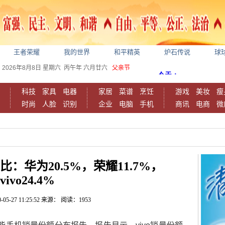
王者荣耀
我的世界
和平精英
炉石传说
球
2026年8月8日
星期六
丙午年 六月廿六
父亲节
科技
家具
电器
家居
菜谱
烹饪
游戏
美妆
瘦
时尚
人脸
识别
企业
电脑
手机
商讯
电商
微
：华为20.5%，荣耀11.7%，
vivo24.4%
-05-27 11:25:52
来源：
阅读：1953