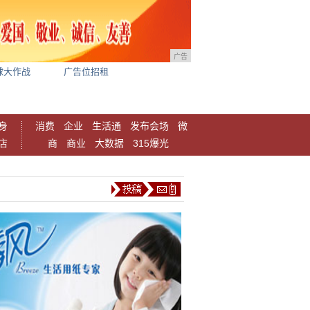
广告
球大作战
广告位招租
身
消费
企业
生活通
发布会场
微
店
商
商业
大数据
315爆光