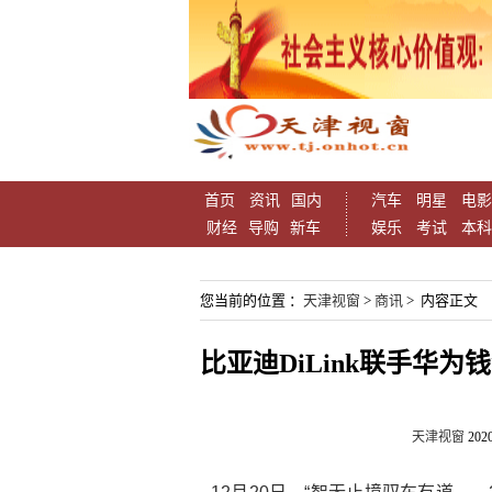
首页
资讯
国内
汽车
明星
电影
财经
导购
新车
娱乐
考试
本科
您当前的位置 ：
天津视窗
>
商讯
> 内容正文
比亚迪DiLink联手华为
天津视窗
2020