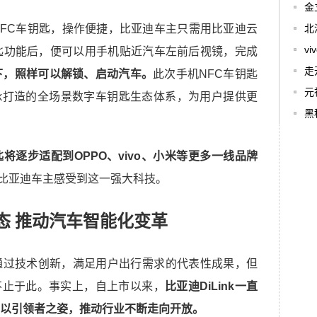
金
FC车钥匙，操作便捷，比亚迪车主只需用比亚迪云
北
v
匙功能后，便可以用手机贴近汽车左前后视镜，完成
走
下，照样可以解锁、启动汽车。
此次手机NFC车钥匙
元
ink打造的全场景数字车钥匙生态体系，为用户提供更
黑
匙将逐步适配到OPPO、vivo、小米等更多一线品牌
比亚迪车主感受到这一强大科技。
态 推动汽车智能化变革
nk通过技术创新，满足用户出行需求的代表性成果，但
远不止于此。事实上，自上市以来，
比亚迪DiLink一直
以引领者之姿，推动行业不断走向开放。