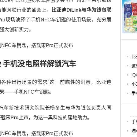
—2019年比亚迪技术体验创享会”在广州汇华希尔顿逸
智能网联行业的盛会上，
比亚迪DiLink与华为钱包联
Pro现场演绎了手机NFC车钥匙的使用场景，充分展
的强大创新实力。
比
 手机没电照样解锁汽车
这
i
们各种出行场景的需求”这一前瞻性的洞察，比亚迪
小
成果——手机NFC车钥匙。
手
汽车新技术研究院院长杨冬生与华为钱包负责人同
载宋Pro上市
，为这一黑科技的落地助力。
手
淘