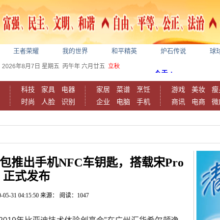
王者荣耀
我的世界
和平精英
炉石传说
球
2026年8月7日
星期五
丙午年 六月廿五
立秋
科技
家具
电器
家居
菜谱
烹饪
游戏
美妆
瘦
时尚
人脸
识别
企业
电脑
手机
商讯
电商
微
钱包推出手机NFC车钥匙，搭载宋Pro
正式发布
-05-31 04:15:50
来源：
阅读：1047