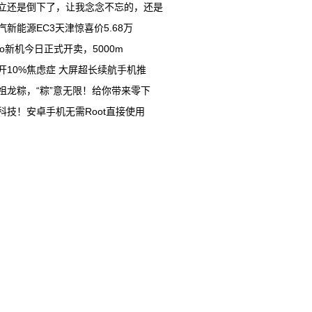
立还是倒下了，让我念念不忘的，还是
汽新能源EC3天津惊喜价5.68万
ivo新机今日正式开卖，5000m
开10%焦虑症 大屏超长续航手机推
祖龙粽，“粽”意无限！给你带来零下
科技！安卓手机无需Root直接使用