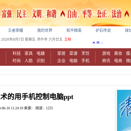
王者荣耀
我的世界
和平精英
炉石传说
球
2026年8月7日
星期五
丙午年 六月廿五
立秋
科技
家具
电器
家居
菜谱
烹饪
游戏
美妆
瘦
时尚
人脸
识别
企业
电脑
手机
商讯
电商
微
术的用手机控制电脑ppt
-06-16 11:24:19
来源：
阅读：1255