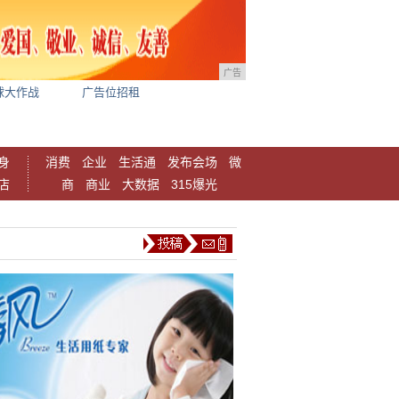
广告
球大作战
广告位招租
身
消费
企业
生活通
发布会场
微
店
商
商业
大数据
315爆光