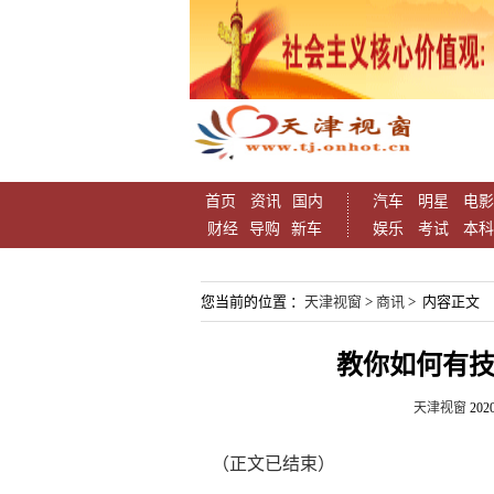
首页
资讯
国内
汽车
明星
电影
财经
导购
新车
娱乐
考试
本科
您当前的位置 ：
天津视窗
>
商讯
> 内容正文
教你如何有技
天津视窗
2020
（正文已结束）