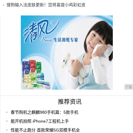
搜狗输入法皮肤更新！您将喜提小鸡彩虹皮
肤和表
87看世界：索尼发布四款新机 并且让手机
变得
春节购机之麒麟980手机篇：5款手机各有所
长
广告
推荐资讯
春节购机之麒麟980手机篇：5款手机
能开机拍照 iPhone7工程机上手
性能不止跑分 首款荣耀5G双模手机全