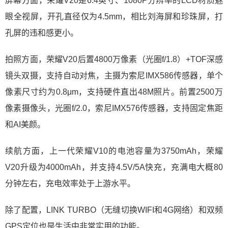
屏幕方面，荣耀V20是6.4英寸、1080P分辨率的LCD材质魅
眼全视屏，开孔直径仅为4.5mm，相比刘海屏和珍珠屏，打
孔屏的违和感更小。
拍照方面，荣耀V20后置4800万像素（光圈f/1.8）+TOF深感
镜头双摄，支持自动对焦，主摄为索尼IMX586传感器，单个
像素尺寸约为0.8μm，支持硬件直出48M照片。前置2500万
像素摄像头，光圈f/2.0，索尼IMX576传感器，支持固定焦距
和AI美颜。
续航方面，上一代荣耀V10的电池容量为3750mAh，荣耀
V20升级为4000mAh，并支持4.5V/5A快充，充满电大概80
分钟左右，充电效率处于上游水平。
除了配置，LINK TURBO（无缝切换WIFI和4G网络）和双频
GPS定位也是生活中非常实用的功能。