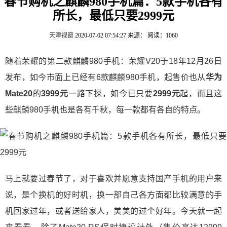
春节购机之麒麟980手机篇：5款手机各有
所长，最低只要2999元
天津视窗
2020-07-02 07:54:27
来源：
阅读：1060
随着荣耀的第二款麒麟980手机：荣耀V20于18年12月26日
发布，如今市面上已经有6款麒麟980手机，起售价也从
华为
Mate20
的
3999元
一路下探，如今已只要
2999元
起，而且这
些麒麟980手机也是各有千秋，每一款都有各自的特点。
马上就要过春节了，对于喜欢并愿意支持国产手机的用户来
说，是个换机的好时机，换一部自己各方面都比较满意的手
机回家过年，或者送给家人，美美的过个好年。今天就一起