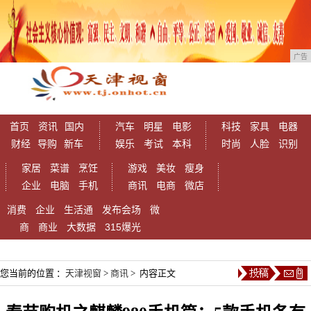
广告
首页
资讯
国内
汽车
明星
电影
科技
家具
电器
财经
导购
新车
娱乐
考试
本科
时尚
人脸
识别
家居
菜谱
烹饪
游戏
美妆
瘦身
企业
电脑
手机
商讯
电商
微店
消费
企业
生活通
发布会场
微
商
商业
大数据
315爆光
您当前的位置 ：
天津视窗
>
商讯
> 内容正文