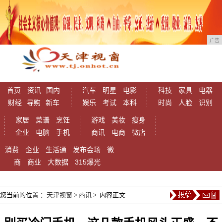
广告
首页
资讯
国内
汽车
明星
电影
科技
家具
电器
财经
导购
新车
娱乐
考试
本科
时尚
人脸
识别
家居
菜谱
烹饪
游戏
美妆
瘦身
企业
电脑
手机
商讯
电商
微店
消费
企业
生活通
发布会场
微
商
商业
大数据
315爆光
您当前的位置 ：
天津视窗
>
商讯
> 内容正文