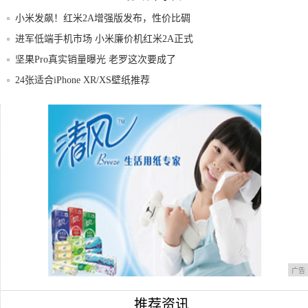
小米发飙！红米2A增强版发布，性价比碉
堡
进军低端手机市场 小米廉价机红米2A正式
发布
坚果Pro真实销量曝光 老罗这次要成了
24张适合iPhone XR/XS壁纸推荐
知名外媒公布2019最佳智能手机，OPPO
没有人比我更懂供电 美国“大停电”启示
广告
推荐资讯