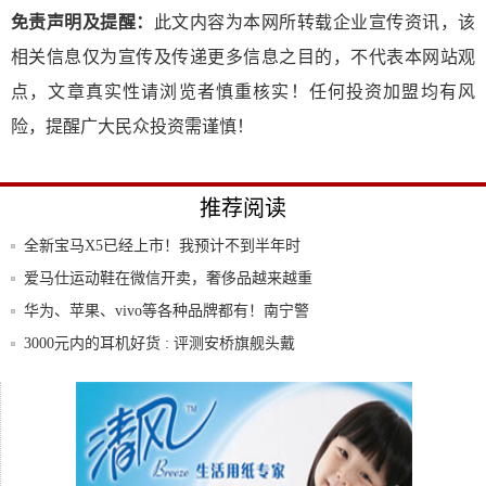
免责声明及提醒：
此文内容为本网所转载企业宣传资讯，该
相关信息仅为宣传及传递更多信息之目的，不代表本网站观
点，文章真实性请浏览者慎重核实！任何投资加盟均有风
险，提醒广大民众投资需谨慎！
推荐阅读
全新宝马X5已经上市！我预计不到半年时
间其实
爱马仕运动鞋在微信开卖，奢侈品越来越重
视中国
华为、苹果、vivo等各种品牌都有！南宁警
方
3000元内的耳机好货 : 评测安桥旗舰头戴
吾即潮流 纵情体验 三星Galaxy Z F
快速查到一部手机的使用记录