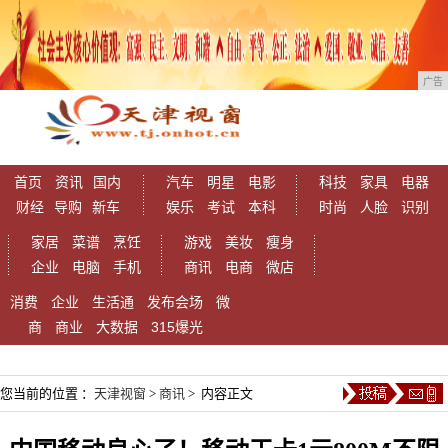
广告
首页
资讯
国内
汽车
明星
电影
科技
家具
电器
财经
导购
新车
娱乐
考试
本科
时尚
人脸
识别
家居
菜谱
烹饪
游戏
美妆
瘦身
企业
电脑
手机
商讯
电商
微店
消费
企业
生活通
发布会场
微
商
商业
大数据
315爆光
您当前的位置 ：
天津视窗
>
商讯
> 内容正文