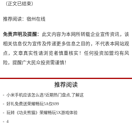
（正文已结束）
推荐阅读：
宿州在线
免责声明及提醒：
此文内容为本网所转载企业宣传资讯，该
相关信息仅为宣传及传递更多信息之目的，不代表本网站观
点，文章真实性请浏览者慎重核实！任何投资加盟均有风
险，提醒广大民众投资需谨慎！
推荐阅读
小米手机应该怎么选?近期热门盘点,了解这
四款
好礼免费送荣耀畅玩5A仅699
玩转《功夫熊猫》荣耀畅玩5X游戏体验
4
MIUI 11深度体验：比iOS13还好用，