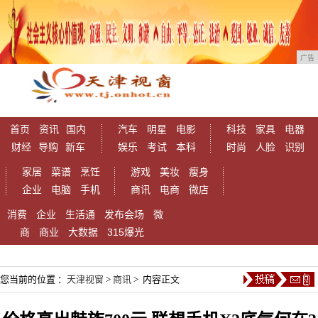
广告
首页
资讯
国内
汽车
明星
电影
科技
家具
电器
财经
导购
新车
娱乐
考试
本科
时尚
人脸
识别
家居
菜谱
烹饪
游戏
美妆
瘦身
企业
电脑
手机
商讯
电商
微店
消费
企业
生活通
发布会场
微
商
商业
大数据
315爆光
您当前的位置 ：
天津视窗
>
商讯
> 内容正文