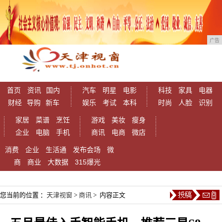
广告
首页
资讯
国内
汽车
明星
电影
科技
家具
电器
财经
导购
新车
娱乐
考试
本科
时尚
人脸
识别
家居
菜谱
烹饪
游戏
美妆
瘦身
企业
电脑
手机
商讯
电商
微店
消费
企业
生活通
发布会场
微
商
商业
大数据
315爆光
您当前的位置 ：
天津视窗
>
商讯
> 内容正文