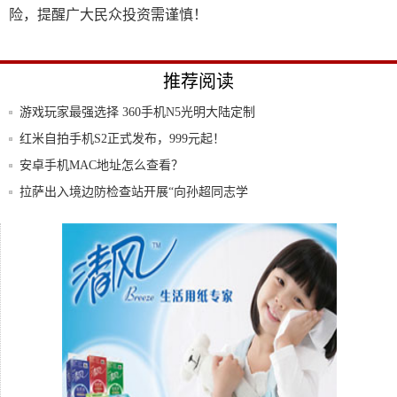
险，提醒广大民众投资需谨慎！
推荐阅读
游戏玩家最强选择 360手机N5光明大陆定制
红米自拍手机S2正式发布，999元起！
安卓手机MAC地址怎么查看？
拉萨出入境边防检查站开展“向孙超同志学
习·筑
全是平民配置诺基亚发布四款新机
专为中国用户定制?诺基亚发布史上最便宜
的“刘