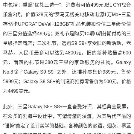
中包括：重赠“优礼三选一”，消费者可值499元JBL CYP2音
乐盒2代，价值528元的“罗马无线充电移动电源1万Ma+三星
存储卡UPGRA”“DeVal+128GB”礼品包装和价值三星级价值
的三星分值选择499元；双礼节是购买10期0期分期付款的三
星级指定商店；三次礼节，选购S9 S9+享受旧的新活动，老
马赫。人民币最多可以达到4800元，旧的新补贴最高600
元，而四的礼节是380元三星的家政服务的礼物。Galaxy
No.8除了Galaxy S9 S9+之外，还推荐零售价989元，售价
5999元；Galaxy S8 S8+的制造商推荐零售价为500元，价格
为4499美元。
此外，三星Galaxy S8+ S8+一直备受好评，其经典全景屏，
在众多的刘海平设计中，可谓清澈的溪流，为其后代产品的
“强势”奠定了设计美学的基础。各种颜色的谜语，烟灰，雾蓝