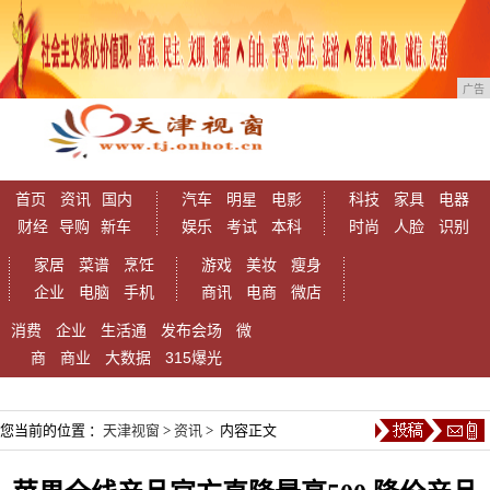
广告
首页
资讯
国内
汽车
明星
电影
科技
家具
电器
财经
导购
新车
娱乐
考试
本科
时尚
人脸
识别
家居
菜谱
烹饪
游戏
美妆
瘦身
企业
电脑
手机
商讯
电商
微店
消费
企业
生活通
发布会场
微
商
商业
大数据
315爆光
您当前的位置 ：
天津视窗
>
资讯
> 内容正文