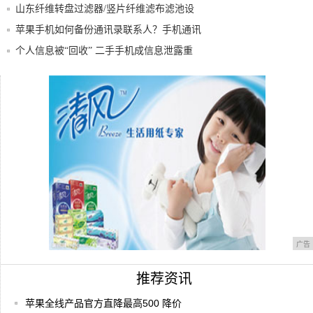
山东纤维转盘过滤器/竖片纤维滤布滤池设
备厂家
苹果手机如何备份通讯录联系人？手机通讯
录怎么
个人信息被“回收” 二手手机成信息泄露重
灾区
手机有时连不上WiFi的原因以及解决方法
酷比手机加入超薄大战 没有最薄，只有更
薄！
广告
推荐资讯
苹果全线产品官方直降最高500 降价