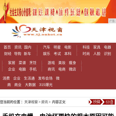
广告
首页
资讯
国内
汽车
明星
电影
科技
家具
电器
财经
导购
新车
娱乐
考试
本科
时尚
人脸
识别
家居
菜谱
烹饪
游戏
美妆
瘦身
企业
电脑
手机
商讯
电商
微店
消费
企业
生活通
发布会场
微
商
商业
大数据
315爆光
您当前的位置 ：
天津视窗
>
资讯
> 内容正文