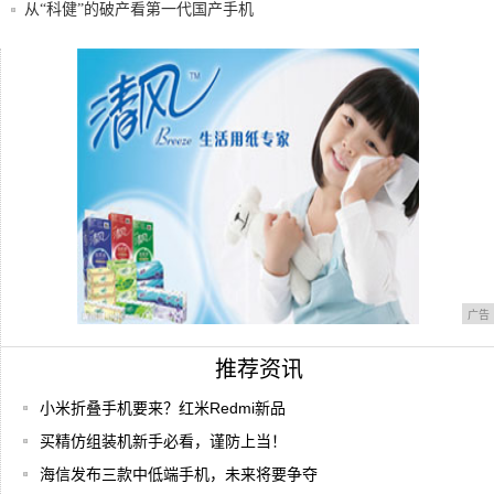
从“科健”的破产看第一代国产手机
三大运营商取消合约机政策？手机卖场无人
问津，
摩托罗拉的最新款手机看起来是一款带有华
为油漆
广告
推荐资讯
小米折叠手机要来？红米Redmi新品
买精仿组装机新手必看，谨防上当！
海信发布三款中低端手机，未来将要争夺