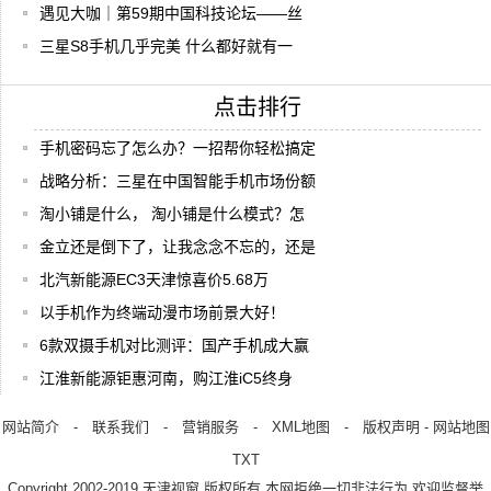
遇见大咖｜第59期中国科技论坛——丝
三星S8手机几乎完美 什么都好就有一
点击排行
手机密码忘了怎么办？一招帮你轻松搞定
战略分析：三星在中国智能手机市场份额
淘小铺是什么， 淘小铺是什么模式？怎
金立还是倒下了，让我念念不忘的，还是
北汽新能源EC3天津惊喜价5.68万
以手机作为终端动漫市场前景大好！
6款双摄手机对比测评：国产手机成大赢
江淮新能源钜惠河南，购江淮iC5终身
网站简介
-
联系我们
-
营销服务
-
XML地图
-
版权声明
-
网站地图
TXT
Copyright.2002-2019
天津视窗
版权所有 本网拒绝一切非法行为 欢迎监督举