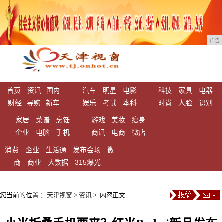
广告
首页
资讯
国内
汽车
明星
电影
科技
家具
电器
财经
导购
新车
娱乐
考试
本科
时尚
人脸
识别
家居
菜谱
烹饪
游戏
美妆
瘦身
企业
电脑
手机
商讯
电商
微店
消费
企业
生活通
发布会场
微
商
商业
大数据
315爆光
您当前的位置 ：
天津视窗
>
资讯
> 内容正文