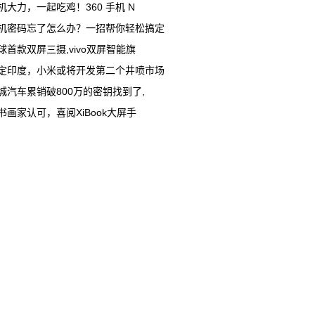
机大力，一起吃鸡！360 手机 N
机密码忘了怎么办？一招帮你轻松搞定
球首款双屏三摄,vivo双屏智能旗
定印度，小米或将开发第二个井喷市场
城汽车累销破800万的密钥找到了,
书画家认可，喜阅XiBook大屏手