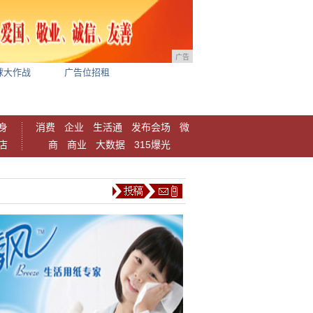
广告
球大作战
广告位招租
身
消费
企业
生活通
发布会场
微
店
商
商业
大数据
315爆光