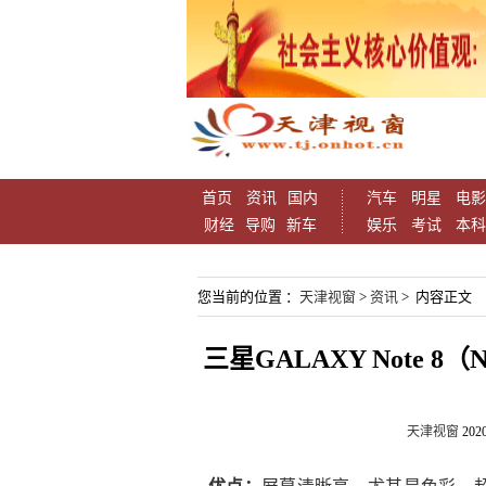
首页
资讯
国内
汽车
明星
电影
财经
导购
新车
娱乐
考试
本科
您当前的位置 ：
天津视窗
>
资讯
> 内容正文
三星GALAXY Note 
天津视窗
2020