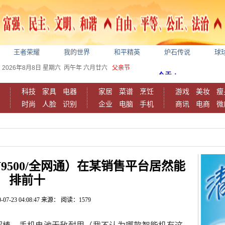
王者荣耀
我的世界
和平精英
炉石传说
球
2026年8月8日
星期六
丙午年 六月廿六
父亲节
科技
家具
电器
家居
菜谱
烹饪
游戏
美妆
瘦
时尚
人脸
识别
企业
电脑
手机
商讯
电商
微
8（N9500/全网通）在某销售平台居然能
排前十
-07-23 04:08:47
来源：
阅读：1579