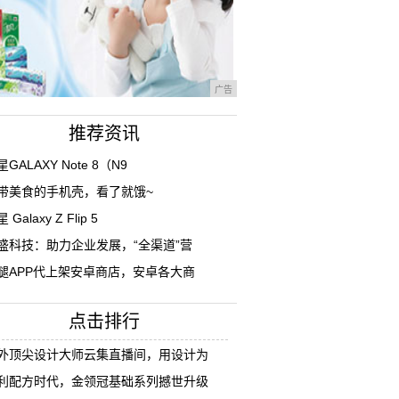
广告
推荐资讯
GALAXY Note 8（N9
带美食的手机壳，看了就饿~
 Galaxy Z Flip 5
盛科技：助力企业发展，“全渠道”营
腿APP代上架安卓商店，安卓各大商
点击排行
外顶尖设计大师云集直播间，用设计为
利配方时代，金领冠基础系列撼世升级