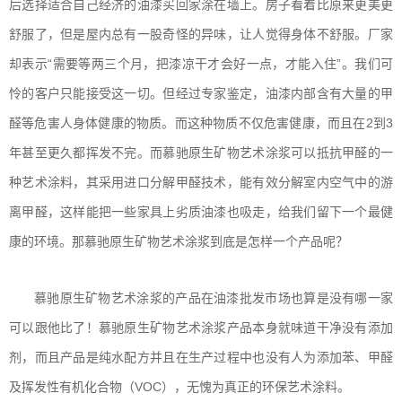
后选择适合自己经济的油漆买回家涂在墙上。房子看着比原来更美更
舒服了，但是屋内总有一股奇怪的异味，让人觉得身体不舒服。厂家
却表示“需要等两三个月，把漆凉干才会好一点，才能入住”。我们可
怜的客户只能接受这一切。但经过专家鉴定，油漆内部含有大量的甲
醛等危害人身体健康的物质。而这种物质不仅危害健康，而且在2到3
年甚至更久都挥发不完。而
慕驰原生矿物艺术涂浆
可以抵抗甲醛的一
种艺术涂料，其采用进口分解甲醛技术，能有效分解室内空气中的游
离甲醛，这样能把一些家具上劣质油漆也吸走，给我们留下一个最健
康的环境。那
慕驰原生矿物艺术涂浆
到底是怎样一个产品呢？
慕驰原生矿物艺术涂浆
的产品在油漆批发市场也算是没有哪一家
可以跟他比了！
慕驰原生矿物艺术涂浆
产品本身就味道干净没有添加
剂，而且产品是纯水配方并且在生产过程中也没有人为添加苯、甲醛
及挥发性有机化合物（VOC），无愧为真正的环保艺术涂料。