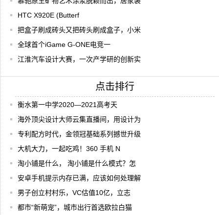
慕驰原生矿物艺术涂浆脱颖而出，居家装
HTC X920E (Butterf
把盒子刷成砖头又把砖头刷成盒子，小米
全球首个iGame G-ONE电竞一
江淮汽车设计大赛，一次产学研的创新实
点击排行
衡水第一中学2020—2021高考天
海外顶尖设计大师云集直播间，用设计为
专利配方时代，金领冠基础系列撼世升级
大机大力，一起吃鸡！360 手机 N
淘小铺是什么， 淘小铺是什么模式？怎
安卓手机提示内存已满，应该如何处理解
男子创立村村乐，VC估值10亿，立志
都市“新萌宠”，城市出行首选欧拉白猫