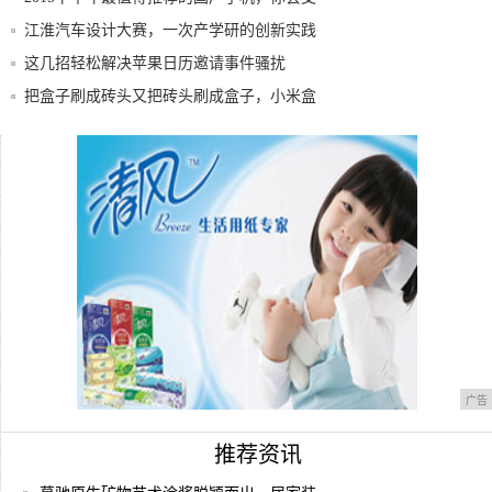
持
江淮汽车设计大赛，一次产学研的创新实践
这几招轻松解决苹果日历邀请事件骚扰
把盒子刷成砖头又把砖头刷成盒子，小米盒
子3增
12星座对手机最大的要求
360儿童手表8X评测： IPX8防水+超强
广告
推荐资讯