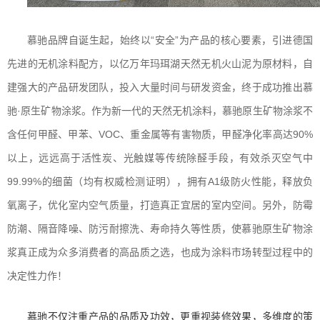
慕驰品牌自诞生起，始终以“安全”为产品的核心要素，引进德国
先进的无机涂料配方，以亿万年玛珥湖天然无机火山泥为原材料，自
建强大的产品研发团队，投入大量时间与研发资金，终于成功推出慕
驰·原生矿物涂浆。作为新一代的天然无机涂料，慕驰原生矿物涂浆不
含任何甲醛、甲苯、VOC、重金属等有害物质，甲醛净化率高达90%
以上，远远高于活性炭、光触媒等传统除醛手段，有效杀灭空气中
99.99%的细菌（均有权威检测证明），拥有A1级防火性能，释放负
氧离子，优化室内空气质量，打造真正宜居的室内空间。另外，防霉
防潮、隔音降噪、防污耐擦洗、寿命持久等性质，使慕驰原生矿物涂
浆真正成为众多消费者的高品质之选，也成为涂料市场转型过程中的
决定性力作！
慕驰不仅注重产品的品质及功效，更重视装修效果，多维度的策