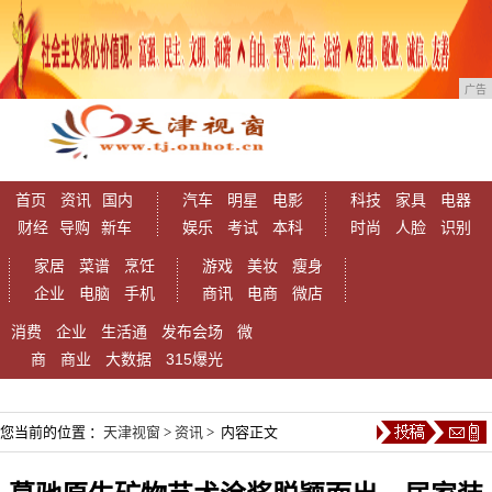
广告
首页
资讯
国内
汽车
明星
电影
科技
家具
电器
财经
导购
新车
娱乐
考试
本科
时尚
人脸
识别
家居
菜谱
烹饪
游戏
美妆
瘦身
企业
电脑
手机
商讯
电商
微店
消费
企业
生活通
发布会场
微
商
商业
大数据
315爆光
您当前的位置 ：
天津视窗
>
资讯
> 内容正文