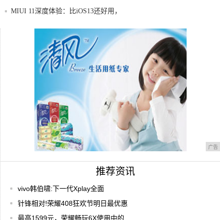
MIUI 11深度体验：比iOS13还好用，
千元机续航王者Motoe5plus评测
大电池大内存:中兴V5配置你来猜
广告
推荐资讯
vivo韩伯啸:下一代Xplay全面
针锋相对!荣耀408狂欢节明日最优惠
最高1599元，荣耀畅玩6X使用中的