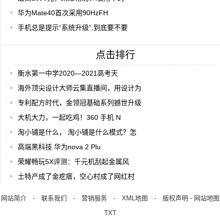
华为Mate40首次采用90HzFH
手机总是提示“系统升级”,到底要不要
点击排行
衡水第一中学2020—2021高考天
海外顶尖设计大师云集直播间，用设计为
专利配方时代，金领冠基础系列撼世升级
大机大力，一起吃鸡！360 手机 N
淘小铺是什么， 淘小铺是什么模式？怎
高端黑科技 华为nova 2 Plu
荣耀畅玩5X评测：千元机刮起金属风
土特产成了金疙瘩，空心村成了网红村
网站简介
-
联系我们
-
营销服务
-
XML地图
-
版权声明
-
网站地图
TXT