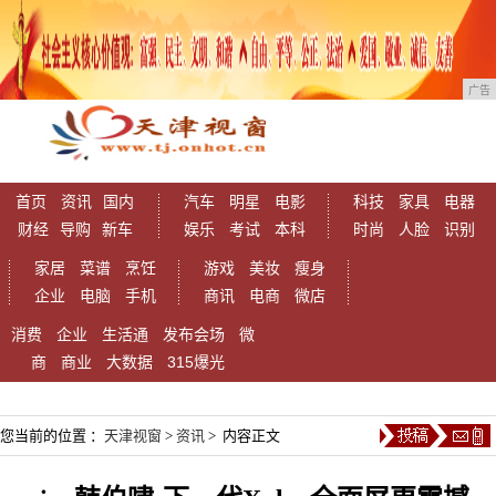
广告
首页
资讯
国内
汽车
明星
电影
科技
家具
电器
财经
导购
新车
娱乐
考试
本科
时尚
人脸
识别
家居
菜谱
烹饪
游戏
美妆
瘦身
企业
电脑
手机
商讯
电商
微店
消费
企业
生活通
发布会场
微
商
商业
大数据
315爆光
您当前的位置 ：
天津视窗
>
资讯
> 内容正文