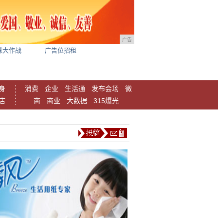
广告
球大作战
广告位招租
身
消费
企业
生活通
发布会场
微
店
商
商业
大数据
315爆光