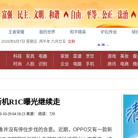
王者荣耀
我的世界
和平精英
炉石传说
球
2026年8月7日
星期五
丙午年 六月廿五
立秋
科技
家具
电器
家居
菜谱
烹饪
游戏
美妆
瘦
时尚
人脸
识别
企业
电脑
手机
商讯
电商
微
新机R1C曝光继续走
0-10-29 04:18:23
来源：
阅读：729
好像并沒有停住步伐的含意。近期，OPPO又有一款新