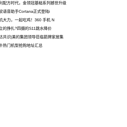
利配方时代，金领冠基础系列撼世升级
软语音助手Cortana正式登陆i
机大力，一起吃鸡！360 手机 N
立的挣扎?四摄的S11跳水降价
达共识|美的集团领导莅临箭牌家居集
牛热门机型抢购地址汇总