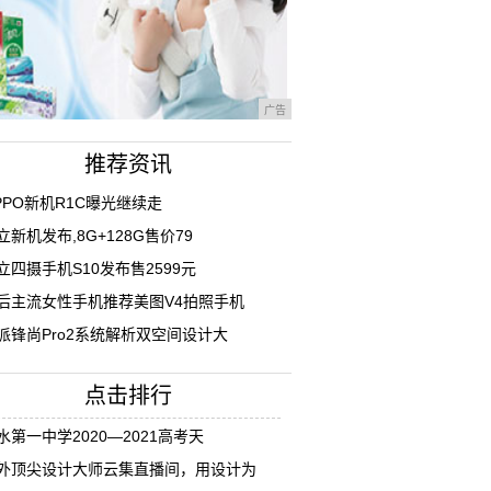
广告
推荐资讯
PPO新机R1C曝光继续走
立新机发布,8G+128G售价79
立四摄手机S10发布售2599元
后主流女性手机推荐美图V4拍照手机
派锋尚Pro2系统解析双空间设计大
点击排行
水第一中学2020—2021高考天
外顶尖设计大师云集直播间，用设计为