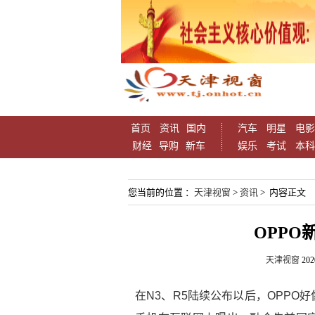
首页
资讯
国内
汽车
明星
电影
财经
导购
新车
娱乐
考试
本科
您当前的位置 ：
天津视窗
>
资讯
> 内容正文
OPPO
天津视窗
202
在N3、R5陆续公布以后，OPPO