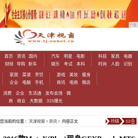
广告
首页
资讯
国内
汽车
明星
电影
科技
家具
电器
财经
导购
新车
娱乐
考试
本科
时尚
人脸
识别
家居
菜谱
烹饪
游戏
美妆
瘦身
企业
电脑
手机
商讯
电商
微店
消费
企业
生活通
发布会场
微
商
商业
大数据
315爆光
您当前的位置 ：
天津视窗
>
资讯
> 内容正文