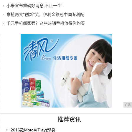
小米宣布重磅好消息,不止一个!
豪揽两大“创新”奖，伊利金领冠中国专利配
方获
千元手机哪家强？这些热销手机值得你购买
雷军发文:小米改变了很多领域,挫折中变强
大
OPPOR1C真机曝光主打拍照和外观
广告
推荐资讯
2016款MotoX(Play)现身