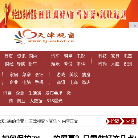
广告
首页
资讯
国内
汽车
明星
电影
科技
家具
电器
财经
导购
新车
娱乐
考试
本科
时尚
人脸
识别
家居
菜谱
烹饪
游戏
美妆
瘦身
企业
电脑
手机
商讯
电商
微店
消费
企业
生活通
发布会场
微
商
商业
大数据
315爆光
您当前的位置 ：
天津视窗
>
资讯
> 内容正文