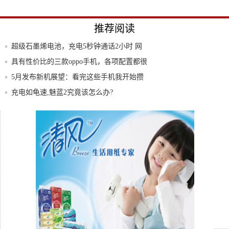
推荐阅读
超级石墨烯电池，充电5秒钟通话2小时 网
友：
具有性价比的三款oppo手机，各项配置都很
强
5月发布新机展望：看完这些手机我开始攒
钱了!
充电如龟速,魅蓝2究竟该怎么办?
李亚鹏王菲低调密会，无奈座驾太惹眼，网
友：这
随拍即大片！三星Galaxy Note20系