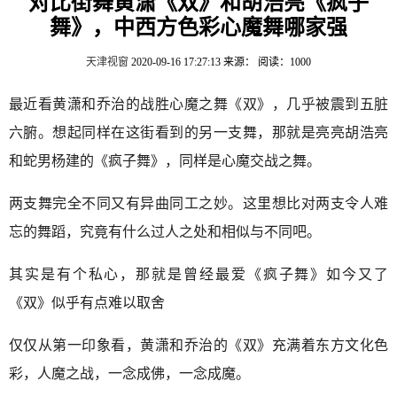
对比街舞黄潇《双》和胡浩亮《疯子
舞》，中西方色彩心魔舞哪家强
天津视窗
2020-09-16 17:27:13
来源：
阅读：1000
最近看黄潇和乔治的战胜心魔之舞《双》，几乎被震到五脏
六腑。想起同样在这街看到的另一支舞，那就是亮亮胡浩亮
和蛇男杨建的《疯子舞》，同样是心魔交战之舞。
两支舞完全不同又有异曲同工之妙。这里想比对两支令人难
忘的舞蹈，究竟有什么过人之处和相似与不同吧。
其实是有个私心，那就是曾经最爱《疯子舞》如今又了
《双》似乎有点难以取舍
仅仅从第一印象看，黄潇和乔治的《双》充满着东方文化色
彩，人魔之战，一念成佛，一念成魔。