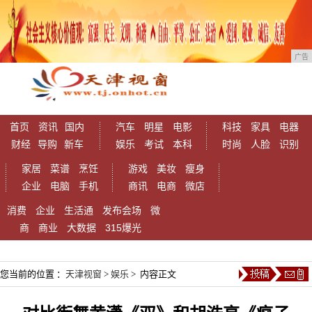
广告
首页
资讯
国内
汽车
明星
电影
科技
家具
电器
财经
导购
新车
娱乐
考试
本科
时尚
人脸
识别
家居
菜谱
烹饪
游戏
美妆
瘦身
企业
电脑
手机
商讯
电商
微店
消费
企业
生活通
发布会场
微
商
商业
大数据
315爆光
您当前的位置 ：
天津视窗
>
娱乐
> 内容正文