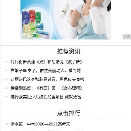
广告
推荐资讯
对比街舞黄潇《双》和胡浩亮《疯子舞》
白娘子65岁了，依然美丽动人，看到她
迪丽热巴这身秋装真讨喜，黑色皮夹克搭
待播剧热度：《有匪》第一《女心理师》
选择欧美思少儿编程加盟项目 成就致富
点击排行
衡水第一中学2020—2021高考天