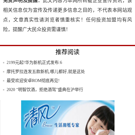
免责声明及提醒：
此文内容为本网所转载企业宣传资讯，该
相关信息仅为宣传及传递更多信息之目的，不代表本网站观
点，文章真实性请浏览者慎重核实！任何投资加盟均有风
险，提醒广大民众投资需谨慎！
推荐阅读
2199元起!华为新机正式发布:6
摩托罗拉连发五款新机,哪儿都好,就是这处
理器
最受欢迎安卓ROM彻底再见!
2020 “明智饮酒，拒绝酒驾”盛典在沪举行
苹果修改保修策略iPhone可享一年全球联保
永远经典的直板苹果4s促销仅售1350元