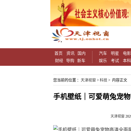
首页
资讯
国内
汽车
明星
电影
财经
导购
新车
娱乐
考试
本科
您当前的位置 ：
天津视窗
>
科技
> 内容正文
手机壁纸｜可爱萌兔宠物高
天津视窗
202