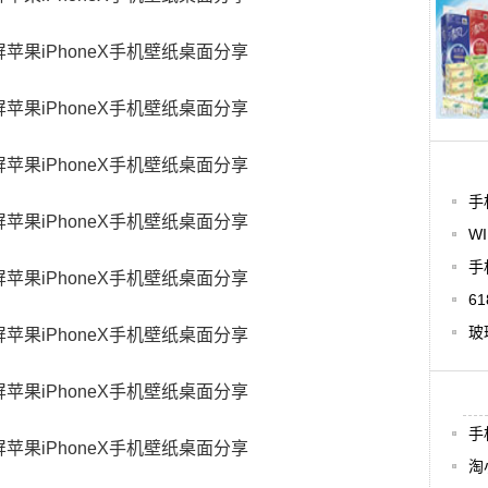
手
W
手
6
玻
手
淘