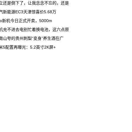
立还是倒下了，让我念念不忘的，还是
汽新能源EC3天津惊喜价5.68万
ivo新机今日正式开卖，5000m
机充不进去电别忙着换电池，这六点原
南山夸的贵州刺梨“变身”养生酒在广
米5配置再曝光：5.2英寸2K屏+