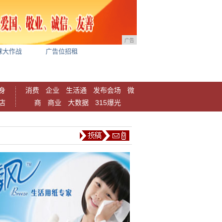
广告
球大作战
广告位招租
身
消费
企业
生活通
发布会场
微
店
商
商业
大数据
315爆光