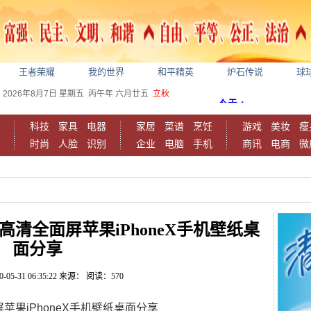
王者荣耀
我的世界
和平精英
炉石传说
球
2026年8月7日
星期五
丙午年 六月廿五
立秋
科技
家具
电器
家居
菜谱
烹饪
游戏
美妆
瘦
时尚
人脸
识别
企业
电脑
手机
商讯
电商
微
清全面屏苹果iPhoneX手机壁纸桌
面分享
0-05-31 06:35:22
来源：
阅读：570