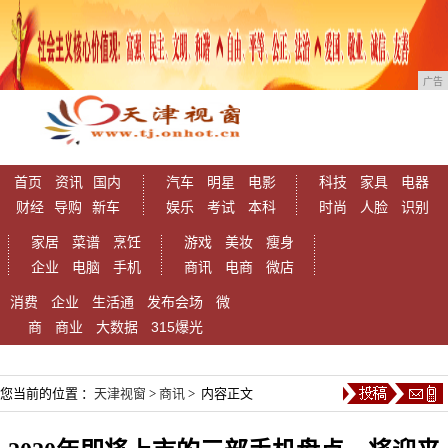
广告
首页
资讯
国内
汽车
明星
电影
科技
家具
电器
财经
导购
新车
娱乐
考试
本科
时尚
人脸
识别
家居
菜谱
烹饪
游戏
美妆
瘦身
企业
电脑
手机
商讯
电商
微店
消费
企业
生活通
发布会场
微
商
商业
大数据
315爆光
您当前的位置 ：
天津视窗
>
商讯
> 内容正文