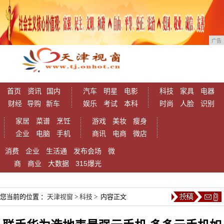
广告
首页
资讯
国内
汽车
明星
电影
科技
家具
电器
财经
导购
新车
娱乐
考试
本科
时尚
人脸
识别
家居
菜谱
烹饪
游戏
美妆
瘦身
企业
电脑
手机
商讯
电商
微店
消费
企业
生活通
发布会场
微
商
商业
大数据
315爆光
您当前的位置 ：
天津视窗
>
科技
> 内容正文