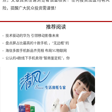
点，文章真实性请浏览者慎重核实！任何投资加盟均有风
险，提醒广大民众投资需谨慎！
推荐阅读
技术驱动的华为 引领移动影像未来
盘点屏占比最高的十款手机 ，“无边框”的
典范
海信多款手机新品齐亮相 布局5G物联网
公认的4款线下手机卖场“智商鉴定机”，你
中招
三星S8+和三星S8有哪些不同?S8+和S8
三星S8手机几乎完美 什么都好就有一点蛋
疼