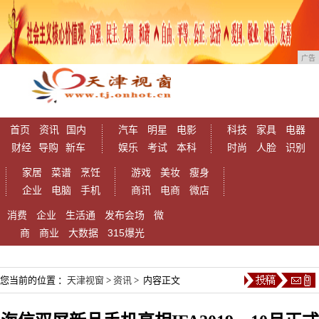
广告
首页
资讯
国内
汽车
明星
电影
科技
家具
电器
财经
导购
新车
娱乐
考试
本科
时尚
人脸
识别
家居
菜谱
烹饪
游戏
美妆
瘦身
企业
电脑
手机
商讯
电商
微店
消费
企业
生活通
发布会场
微
商
商业
大数据
315爆光
您当前的位置 ：
天津视窗
>
资讯
> 内容正文