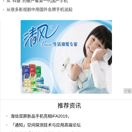
3
从“科健”的破产看第一代国产手机
从很多影视剧中用国外名牌手机说起
概念手机，要的就是震撼你
一加7和红米K20 Pro对比评测，哪款手机
广告
推荐资讯
海信双屏新品手机亮相IFA2019，
「通知」空间探测技术与应用高端论坛