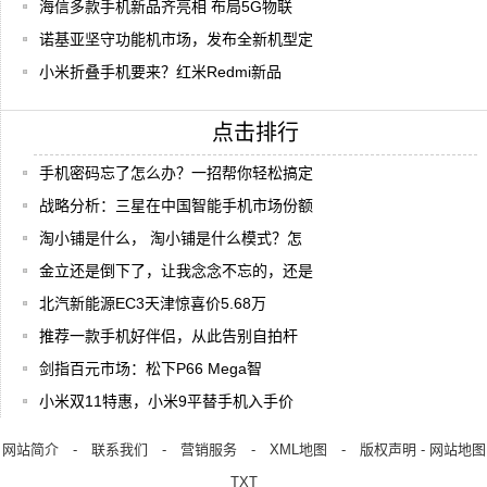
海信多款手机新品齐亮相 布局5G物联
诺基亚坚守功能机市场，发布全新机型定
小米折叠手机要来？红米Redmi新品
点击排行
手机密码忘了怎么办？一招帮你轻松搞定
战略分析：三星在中国智能手机市场份额
淘小铺是什么， 淘小铺是什么模式？怎
金立还是倒下了，让我念念不忘的，还是
北汽新能源EC3天津惊喜价5.68万
推荐一款手机好伴侣，从此告别自拍杆
剑指百元市场：松下P66 Mega智
小米双11特惠，小米9平替手机入手价
网站简介
-
联系我们
-
营销服务
-
XML地图
-
版权声明
-
网站地图
TXT