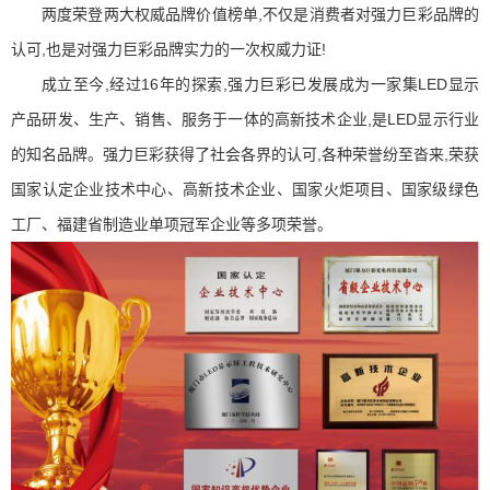
两度荣登两大权威品牌价值榜单,不仅是消费者对强力巨彩品牌的
认可,也是对强力巨彩品牌实力的一次权威力证!
成立至今,经过16年的探索,强力巨彩已发展成为一家集LED显示
产品研发、生产、销售、服务于一体的高新技术企业,是LED显示行业
的知名品牌。强力巨彩获得了社会各界的认可,各种荣誉纷至沓来,荣获
国家认定企业技术中心、高新技术企业、国家火炬项目、国家级绿色
工厂、福建省制造业单项冠军企业等多项荣誉。