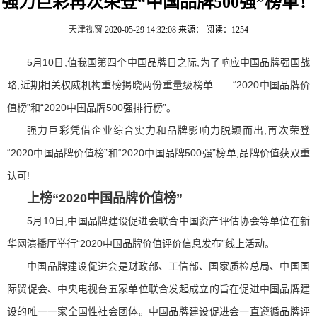
强力巨彩再次荣登“中国品牌500强”榜单！
天津视窗
2020-05-29 14:32:08
来源：
阅读：1254
5月10日,值我国第四个中国品牌日之际,为了响应中国品牌强国战
略,近期相关权威机构重磅揭晓两份重量级榜单——“2020中国品牌价
值榜”和“2020中国品牌500强排行榜”。
强力巨彩凭借企业综合实力和品牌影响力脱颖而出,再次荣登
“2020中国品牌价值榜”和“2020中国品牌500强”榜单,品牌价值获双重
认可!
上榜“2020中国品牌价值榜”
5月10日,中国品牌建设促进会联合中国资产评估协会等单位在新
华网演播厅举行“2020中国品牌价值评价信息发布”线上活动。
中国品牌建设促进会是财政部、工信部、国家质检总局、中国国
际贸促会、中央电视台五家单位联合发起成立的旨在促进中国品牌建
设的唯一一家全国性社会团体。中国品牌建设促进会一直遵循品牌评