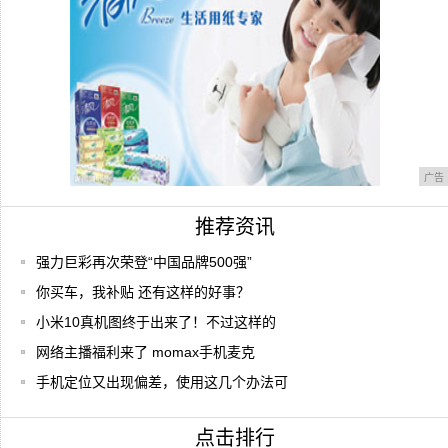
广告
推荐资讯
强力巨彩再次荣登“中国品牌500强”
你买车，我补贴 还有这样的好事？
小米10真机图终于出来了！不过这样的
网络主播福利来了 momax手机麦克
手机定位又出现偏差，使用这几个办法可
点击排行