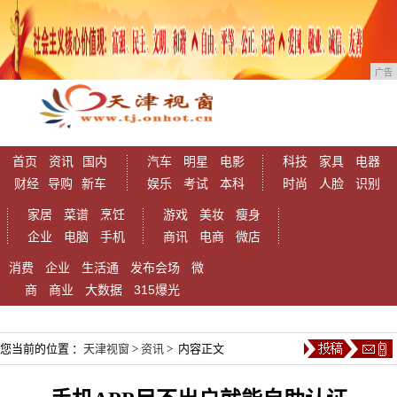
广告
首页
资讯
国内
汽车
明星
电影
科技
家具
电器
财经
导购
新车
娱乐
考试
本科
时尚
人脸
识别
家居
菜谱
烹饪
游戏
美妆
瘦身
企业
电脑
手机
商讯
电商
微店
消费
企业
生活通
发布会场
微
商
商业
大数据
315爆光
您当前的位置 ：
天津视窗
>
资讯
> 内容正文