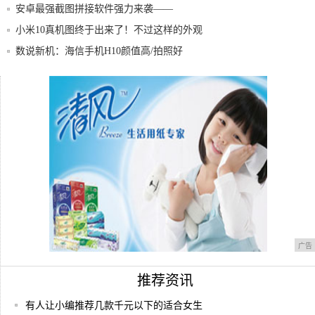
安卓最强截图拼接软件强力来袭——
PPIICC
小米10真机图终于出来了！不过这样的外观
设计
数说新机：海信手机H10颜值高/拍照好
每日机情：乐视手机1仅售899 超值入手
贫穷限制了我的认知 1万6一部的钛金8848
广告
推荐资讯
有人让小编推荐几款千元以下的适合女生