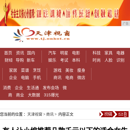
广告
首页
资讯
国内
汽车
明星
电影
科技
家具
电器
财经
导购
新车
娱乐
考试
本科
时尚
人脸
识别
家居
菜谱
烹饪
游戏
美妆
瘦身
企业
电脑
手机
商讯
电商
微店
消费
企业
生活通
发布会场
微
商
商业
大数据
315爆光
您当前的位置 ：
天津视窗
>
商讯
> 内容正文