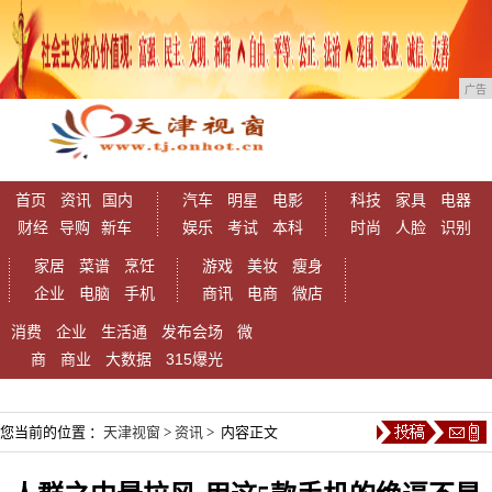
广告
首页
资讯
国内
汽车
明星
电影
科技
家具
电器
财经
导购
新车
娱乐
考试
本科
时尚
人脸
识别
家居
菜谱
烹饪
游戏
美妆
瘦身
企业
电脑
手机
商讯
电商
微店
消费
企业
生活通
发布会场
微
商
商业
大数据
315爆光
您当前的位置 ：
天津视窗
>
资讯
> 内容正文