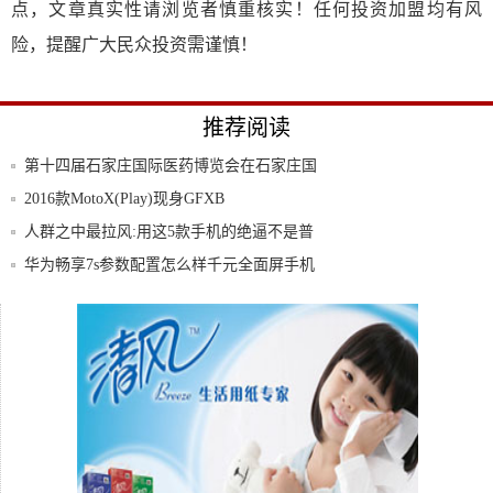
点，文章真实性请浏览者慎重核实！任何投资加盟均有风
险，提醒广大民众投资需谨慎！
推荐阅读
第十四届石家庄国际医药博览会在石家庄国
展开幕
2016款MotoX(Play)现身GFXB
人群之中最拉风:用这5款手机的绝逼不是普
通人
华为畅享7s参数配置怎么样千元全面屏手机
值得
魅族,活在良心的世界
小米重大新消息:表象下隐藏的是野心动机