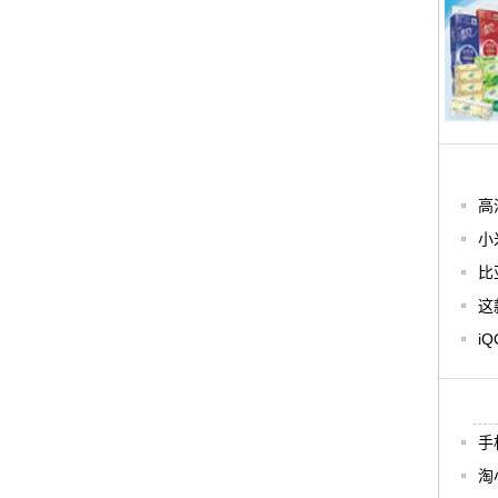
高
小
比
这
i
手
淘
，