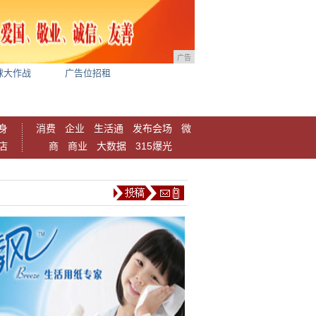
广告
球大作战
广告位招租
身
消费
企业
生活通
发布会场
微
店
商
商业
大数据
315爆光