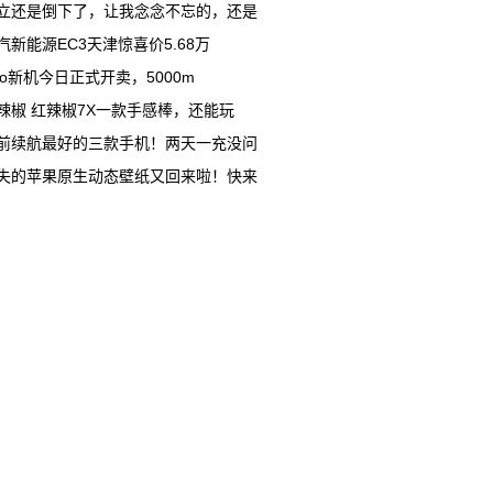
立还是倒下了，让我念念不忘的，还是
汽新能源EC3天津惊喜价5.68万
ivo新机今日正式开卖，5000m
辣椒 红辣椒7X一款手感棒，还能玩
前续航最好的三款手机！两天一充没问
失的苹果原生动态壁纸又回来啦！快来