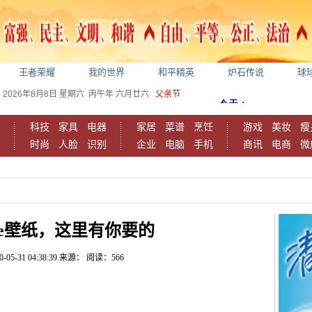
王者荣耀
我的世界
和平精英
炉石传说
球
2026年8月8日
星期六
丙午年 六月廿六
父亲节
科技
家具
电器
家居
菜谱
烹饪
游戏
美妆
瘦
时尚
人脸
识别
企业
电脑
手机
商讯
电商
微
one壁纸，这里有你要的
0-05-31 04:38:39
来源：
阅读：566