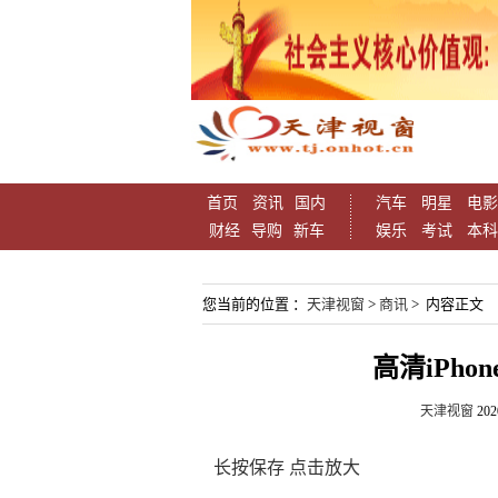
首页
资讯
国内
汽车
明星
电影
财经
导购
新车
娱乐
考试
本科
您当前的位置 ：
天津视窗
>
商讯
> 内容正文
高清iPh
天津视窗
202
长按保存 点击放大