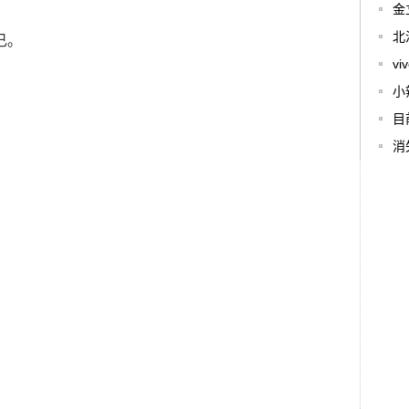
金
北
己。
v
小
目
消